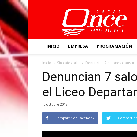
Canal
Once
INICIO
EMPRESA
PROGRAMACIÓN
Inicio
Sin categoría
Denuncian 7 salones clausura
Denuncian 7 sal
el Liceo Departa
5 octubre 2018
Compartir en Facebook
Compartir 