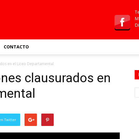
Te
Ma
Di
CONTACTO
dos en el Liceo Departamental
ones clausurados en
mental
en Twitter