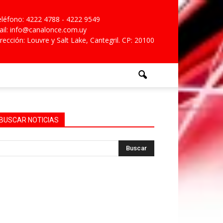
léfono: 4222 4788 - 4222 9549
il: info@canalonce.com.uy
rección: Louvre y Salt Lake, Cantegril. CP: 20100
BUSCAR NOTICIAS