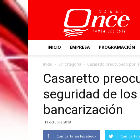
Canal
Once
INICIO
EMPRESA
PROGRAMACIÓN
Inicio
Sin categoría
Casaretto preocupado por la 
Casaretto preocu
seguridad de los 
bancarización
11 octubre 2018
Compartir en Facebook
Compartir 