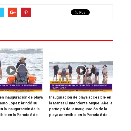
r
en inauguración de playa
Inauguración de playa accesible en
auro López brindó su
la Mansa El intendente Miguel Abella
n la inauguración de la
participó de la inauguración de la
ible en la Parada 8 de
playa accesible en la Parada 8 de...