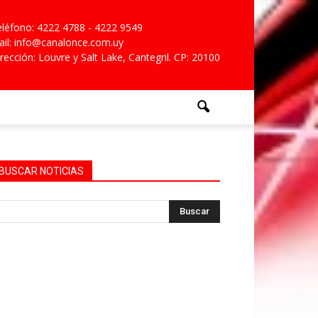
léfono: 4222 4788 - 4222 9549
il: info@canalonce.com.uy
rección: Louvre y Salt Lake, Cantegril. CP: 20100
BUSCAR NOTICIAS