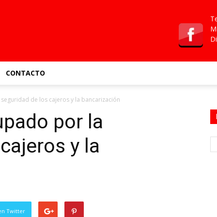
Te
Ma
Di
CONTACTO
seguridad de los cajeros y la bancarización
pado por la
cajeros y la
en Twitter