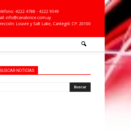
léfono: 4222 4788 - 4222 9549
il: info@canalonce.com.uy
rección: Louvre y Salt Lake, Cantegril. CP: 20100
BUSCAR NOTICIAS