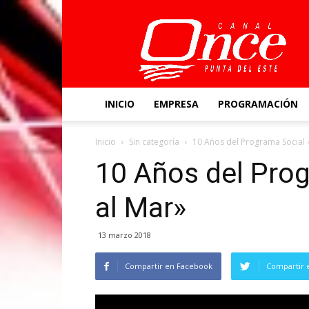
Canal
Once
INICIO
EMPRESA
PROGRAMACIÓN
Inicio
Sin categoría
10 Años del Programa Social 
10 Años del Pro
al Mar»
13 marzo 2018
Compartir en Facebook
Compartir 