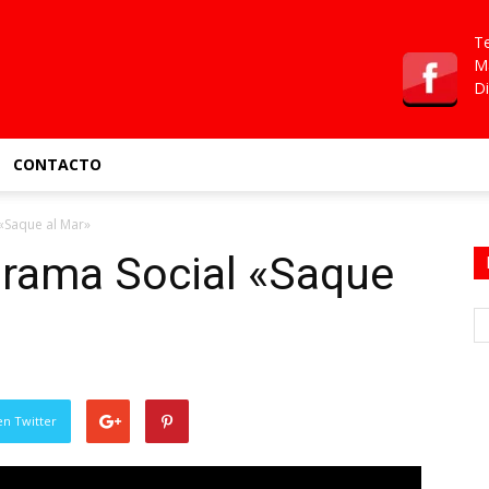
Te
Ma
Di
CONTACTO
«Saque al Mar»
grama Social «Saque
en Twitter