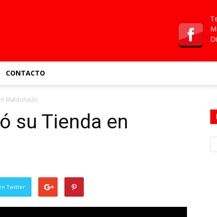
Te
Ma
Di
CONTACTO
 en Maldonado
ó su Tienda en
en Twitter