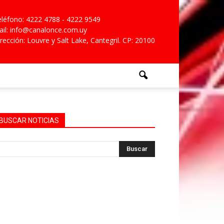
léfono: 4222 4788 - 4222 9549
il: info@canalonce.com.uy
rección: Louvre y Salt Lake, Cantegril. CP: 20100
BUSCAR NOTICIAS