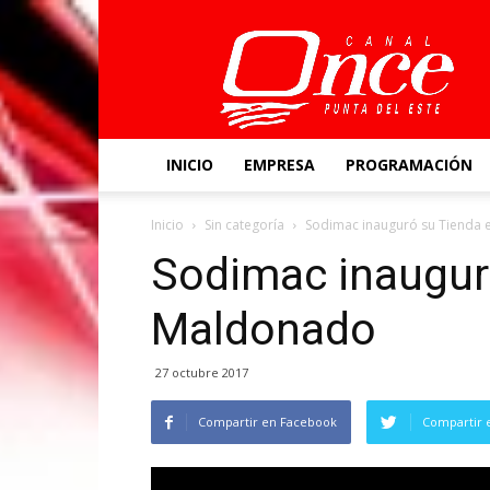
Canal
Once
INICIO
EMPRESA
PROGRAMACIÓN
Inicio
Sin categoría
Sodimac inauguró su Tienda
Sodimac inaugur
Maldonado
27 octubre 2017
Compartir en Facebook
Compartir 