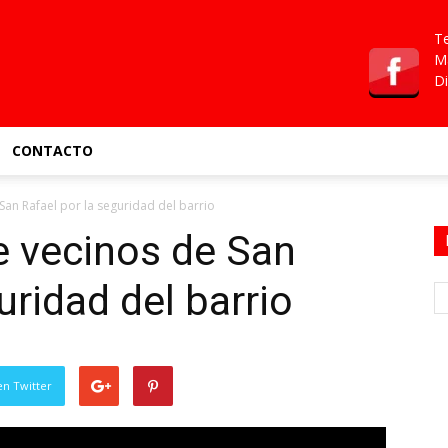
Te
Ma
Di
CONTACTO
an Rafael por la seguridad del barrio
e vecinos de San
uridad del barrio
en Twitter