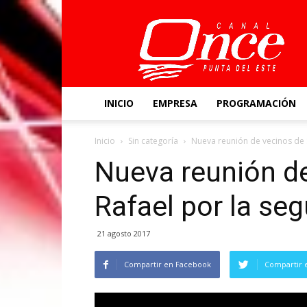
Canal
Once
INICIO
EMPRESA
PROGRAMACIÓN
Inicio
Sin categoría
Nueva reunión de vecinos de S
Nueva reunión d
Rafael por la seg
21 agosto 2017
Compartir en Facebook
Compartir 