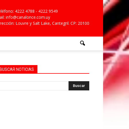
léfono: 4222 4788 - 4222 9549
il: info@canalonce.com.uy
rección: Louvre y Salt Lake, Cantegril. CP: 20100
BUSCAR NOTICIAS