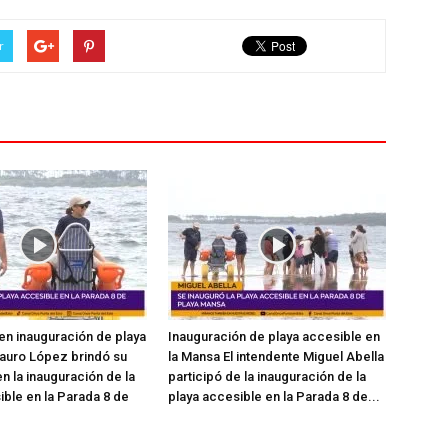
r
en inauguración de playa
Inauguración de playa accesible en
auro López brindó su
la Mansa El intendente Miguel Abella
n la inauguración de la
participó de la inauguración de la
ible en la Parada 8 de
playa accesible en la Parada 8 de...