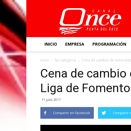
Canal
Once
INICIO
EMPRESA
PROGRAMACIÓN
Inicio
Sin categoría
Cena de cambio de autoridad
Cena de cambio d
Liga de Fomento
11 julio 2017
Compartir en Facebook
Compartir 