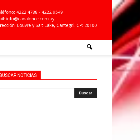
léfono: 4222 4788 - 4222 9549
il: info@canalonce.com.uy
rección: Louvre y Salt Lake, Cantegril. CP: 20100
BUSCAR NOTICIAS