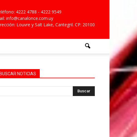
léfono: 4222 4788 - 4222 9549
il: info@canalonce.com.uy
rección: Louvre y Salt Lake, Cantegril. CP: 20100
BUSCAR NOTICIAS