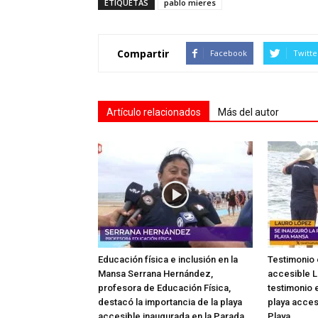
ETIQUETAS
pablo mieres
Compartir
Facebook
Twitte
Artículo relacionados
Más del autor
Educación física e inclusión en la
Testimonio 
Mansa Serrana Hernández,
accesible L
profesora de Educación Física,
testimonio e
destacó la importancia de la playa
playa acces
accesible inaugurada en la Parada...
Playa...