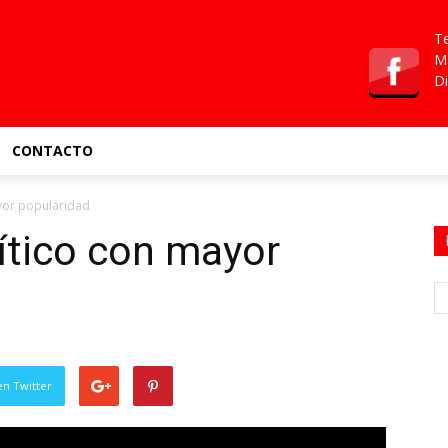
Te
Ma
Di
CONTACTO
yor popularidad
ítico con mayor
en Twitter