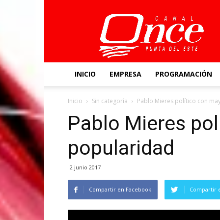
Canal
Once
INICIO
EMPRESA
PROGRAMACIÓN
Inicio
Sin categoría
Pablo Mieres político con ma
Pablo Mieres pol
popularidad
2 junio 2017
Compartir en Facebook
Compartir 