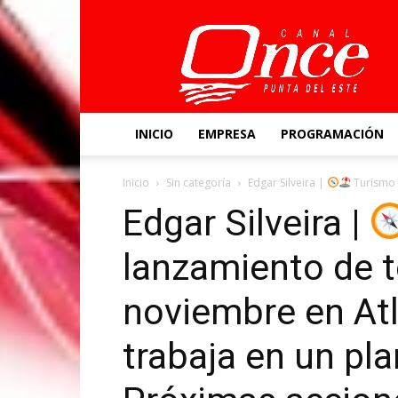
Canal
Once
INICIO
EMPRESA
PROGRAMACIÓN
Inicio
Sin categoría
Edgar Silveira |
Turismo 
Edgar Silveira |
lanzamiento de 
noviembre en Atlá
trabaja en un pla