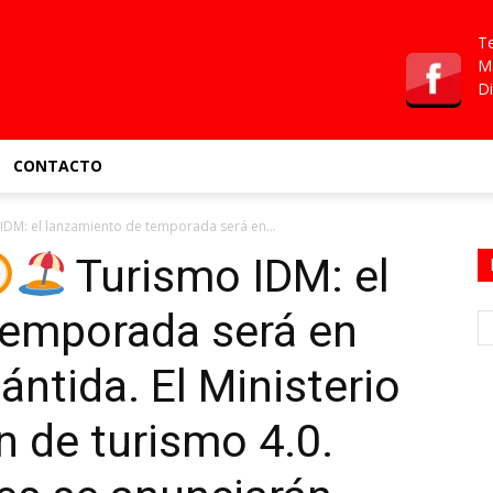
Te
Ma
Di
CONTACTO
IDM: el lanzamiento de temporada será en...
Turismo IDM: el
temporada será en
ntida. El Ministerio
n de turismo 4.0.