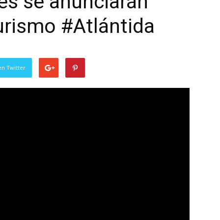
es se anunciarán
urismo #Atlántida
en Twitter