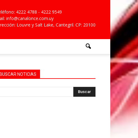
léfono: 4222 4788 - 4222 9549
il: info@canalonce.com.uy
rección: Louvre y Salt Lake, Cantegril. CP: 20100
BUSCAR NOTICIAS