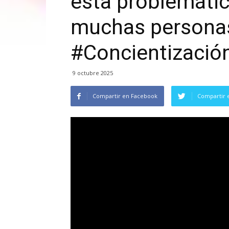
esta problemátic
muchas persona
#Concientizació
9 octubre 2025
Compartir en Facebook
Compartir 