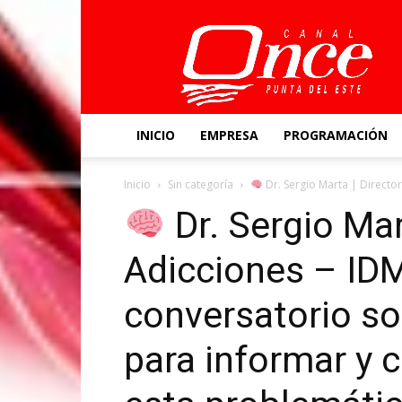
Canal
Once
INICIO
EMPRESA
PROGRAMACIÓN
Inicio
Sin categoría
Dr. Sergio Marta | Director 
Dr. Sergio Mar
Adicciones – IDM
conversatorio so
para informar y 