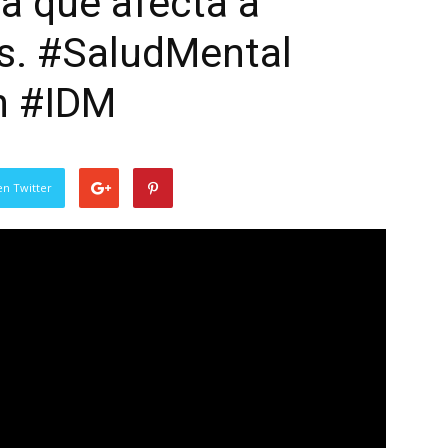
a que afecta a
s. #SaludMental
n #IDM
en Twitter