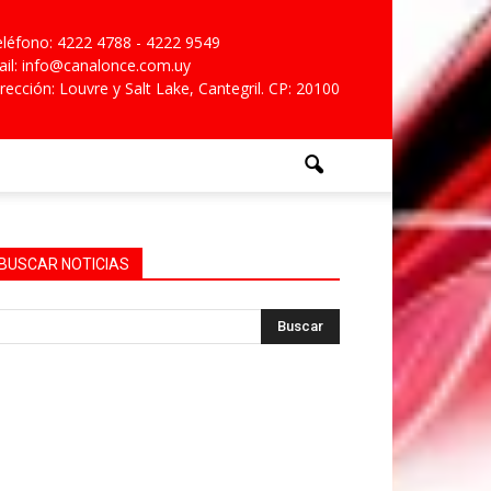
léfono: 4222 4788 - 4222 9549
il: info@canalonce.com.uy
rección: Louvre y Salt Lake, Cantegril. CP: 20100
BUSCAR NOTICIAS