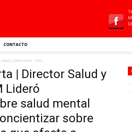
Te
Ma
Di
CONTACTO
Salud y Adicciones – IDM ...
ta | Director Salud y
 Lideró
bre salud mental
concientizar sobre