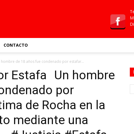
Te
Ma
Di
CONTACTO
hombre de 18 años fue condenado por estafar...
r Estafa Un hombre
condenado por
ctima de Rocha en la
to mediante una