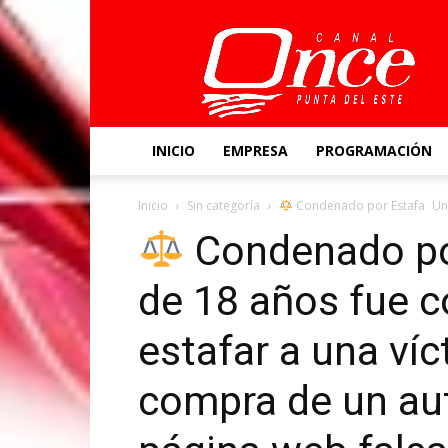
Canal
Once
INICIO
EMPRESA
PROGRAMACIÓN
Inicio
Sin categoría
Condenado por Estafa Un 
Condenado po
de 18 años fue 
estafar a una ví
compra de un au