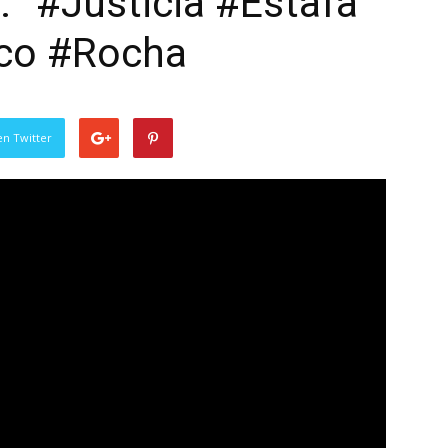
. #Justicia #Estafa
ico #Rocha
en Twitter