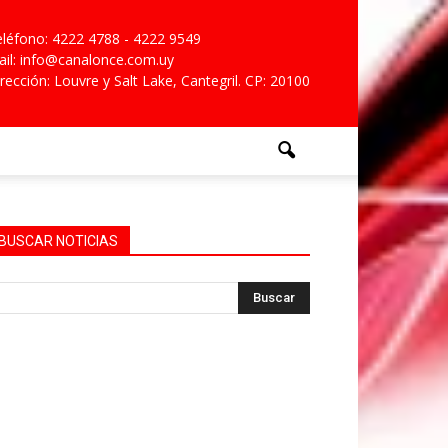
léfono: 4222 4788 - 4222 9549
il: info@canalonce.com.uy
rección: Louvre y Salt Lake, Cantegril. CP: 20100
BUSCAR NOTICIAS