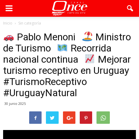
Inicio
Sin categoría
Pablo Menoni
Ministro
de Turismo
Recorrida
nacional continua
Mejorar
turismo receptivo en Uruguay
#TurismoReceptivo
#UruguayNatural
30 junio 2025